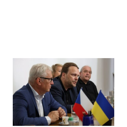
Blog Ondřeje
Chrásta.
Převážně o
kultuře, politice
a vzdělávání.