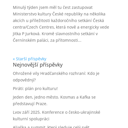
Minulý týden jsem měl tu čest zastupovat
Ministerstvo kultury České republiky na několika
akcích u příležitosti každoročního setkání Česká
centra/Czech Centres, která nově a energicky vede
Jitka P Jurková. Kromě slavnostního setkání v
Černínském paláci, za přítomnosti...
« Starší příspěvky
Nejnovější příspěvky
Ohrožené vily Hradčanského rozhraní: Kdo je
odpovědný?
Piráti: plán pro kulturu!
Jeden den, jedno město. Kosmas a Kafka se
představují Praze.
Lvov září 2025. Konference o česko-ukrajinské
kulturní spolupráci
Aljaška a summit, který sleduje celý svět.