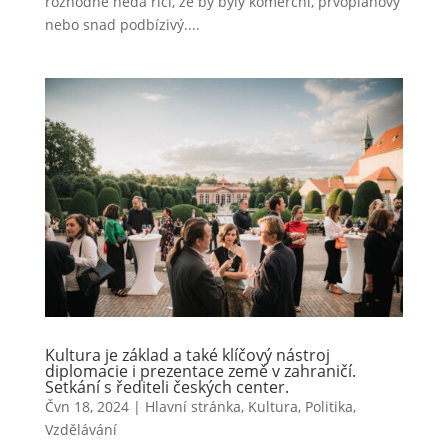
rozhodně nedá říci, že by byly komerční, prvoplánový
nebo snad podbízivý....
Kultura je základ a také klíčový nástroj
diplomacie i prezentace země v zahraničí.
Setkání s řediteli českých center.
Čvn 18, 2024
|
Hlavní stránka
,
Kultura
,
Politika
,
Vzdělávání