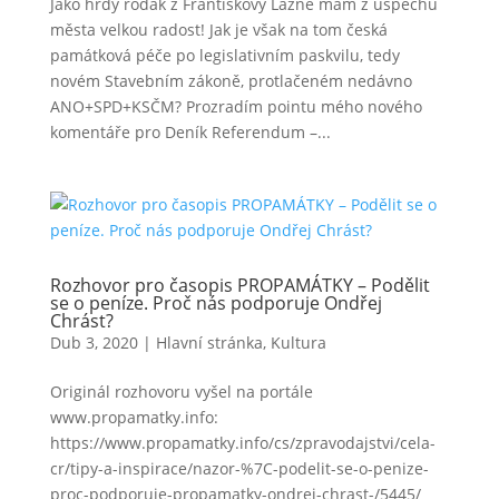
Jako hrdý rodák z Františkovy Lázně mám z úspěchu
města velkou radost! Jak je však na tom česká
památková péče po legislativním paskvilu, tedy
novém Stavebním zákoně, protlačeném nedávno
ANO+SPD+KSČM? Prozradím pointu mého nového
komentáře pro Deník Referendum –...
Rozhovor pro časopis PROPAMÁTKY – Podělit
se o peníze. Proč nás podporuje Ondřej
Chrást?
Dub 3, 2020
|
Hlavní stránka
,
Kultura
Originál rozhovoru vyšel na portále
www.propamatky.info:
https://www.propamatky.info/cs/zpravodajstvi/cela-
cr/tipy-a-inspirace/nazor-%7C-podelit-se-o-penize-
proc-podporuje-propamatky-ondrej-chrast-/5445/