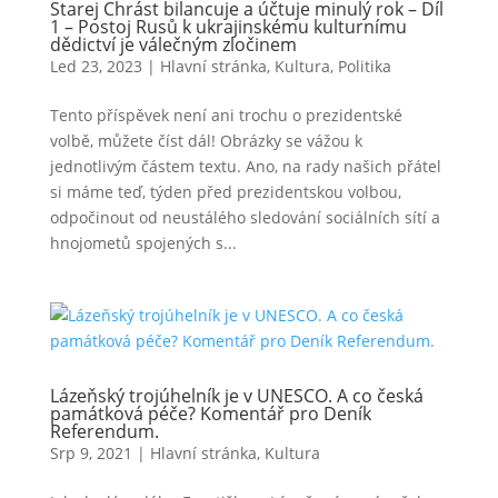
Starej Chrást bilancuje a účtuje minulý rok – Díl
1 – Postoj Rusů k ukrajinskému kulturnímu
dědictví je válečným zločinem
Led 23, 2023
|
Hlavní stránka
,
Kultura
,
Politika
Tento příspěvek není ani trochu o prezidentské
volbě, můžete číst dál! Obrázky se vážou k
jednotlivým částem textu. Ano, na rady našich přátel
si máme teď, týden před prezidentskou volbou,
odpočinout od neustálého sledování sociálních sítí a
hnojometů spojených s...
Lázeňský trojúhelník je v UNESCO. A co česká
památková péče? Komentář pro Deník
Referendum.
Srp 9, 2021
|
Hlavní stránka
,
Kultura