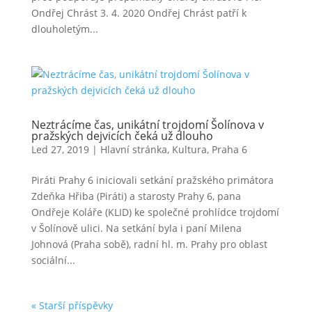
Ondřej Chrást 3. 4. 2020 Ondřej Chrást patří k
dlouholetým...
Neztrácíme čas, unikátní trojdomí Šolínova v
pražských dejvicích čeká už dlouho
Led 27, 2019
|
Hlavní stránka
,
Kultura
,
Praha 6
Piráti Prahy 6 iniciovali setkání pražského primátora
Zdeňka Hřiba (Piráti) a starosty Prahy 6, pana
Ondřeje Koláře (KLID) ke společné prohlídce trojdomí
v Šolínově ulici. Na setkání byla i paní Milena
Johnová (Praha sobě), radní hl. m. Prahy pro oblast
sociální...
« Starší příspěvky