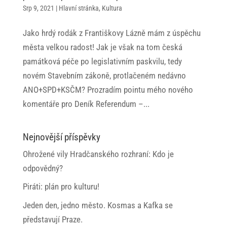
Srp 9, 2021
|
Hlavní stránka
,
Kultura
Jako hrdý rodák z Františkovy Lázně mám z úspěchu
města velkou radost! Jak je však na tom česká
památková péče po legislativním paskvilu, tedy
novém Stavebním zákoně, protlačeném nedávno
ANO+SPD+KSČM? Prozradím pointu mého nového
komentáře pro Deník Referendum –...
Nejnovější příspěvky
Ohrožené vily Hradčanského rozhraní: Kdo je
odpovědný?
Piráti: plán pro kulturu!
Jeden den, jedno město. Kosmas a Kafka se
představují Praze.