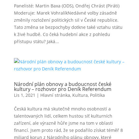
Panelisté: Martin Baxa (ODS), Ondřej Chrást (Piráti)
Moderuje: Marek VohralíkNedávné volby zásadně
změnily rozložení politických sil v České republice.
Tato změna se bezpochyby dotkne také vztahu státu
k živé hudbě. Co čeká hudební akce z pohledu
přístupu státu? Jaká...
Národní plán obnovy a budoucnost české
kultury – rozhovor pro Deník Referendum
Lis 1, 2021
|
Hlavní stránka
,
Kultura
,
Politika
Česká kultura má skutečně mnoho osobností a
talentovaných lidí, celkem hustou síť kulturních
zařízení, ale výrazně hůře jsme na tom v oblasti
financí. Jsem proto rád, že se podařilo získat téměř 8
miliard korun z Národního plánu obnovy, které