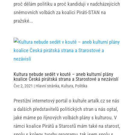
proč dělám politiku a proč kandiduji v nadcházejících
sněmovních volbách za koalici Piráti-STAN na
pražské...
Kultura nebude sedět v koutě – aneb kulturní plány
koalice Česká pirátská strana a Starostové a nezávislí
Čvc 2, 2021
|
Hlavní stránka
,
Kultura
,
Politika
Prestižní internetový portál o kultuře artalk.cz se nás
a dalších představitelů politických stran u nás optal,
jaké máme po říjnových volbách plány s kulturou. V
rámci koalice Pirátů a Starostů mám také na starost,
spolu s kolegy, tvorbu programu, tak jsem spolu s...