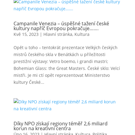
Campanile Venezia – úspěšné tažení české
kultury napříč Evropou pokračuje…….
Kvě 15, 2023
|
Hlavní stránka
,
Kultura
Opět u toho – tentokrát prezentace Velkých českých
mistrů českého skla v Benátkách u příležitosti
prestižní výstavy: Vetro boemo, i grandi mastri;
Bohemian Glass: the Great Masters. České sklo: Velcí
mistři. Je mi ctí opět reprezentovat Ministerstvo
kultury České...
Díky NPO získají regiony téměř 2,6 miliard
korun na kreativní centra
Úno 16, 2023
|
Hlavní stránka
,
Kultura
,
Politika