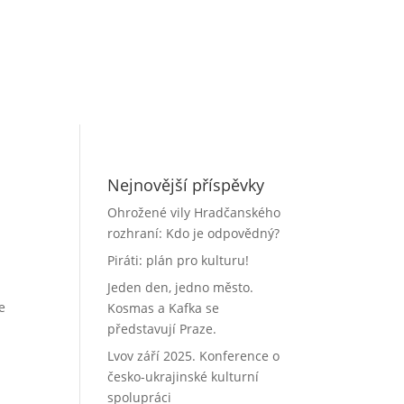
Blog Ondřeje Chrásta.
Převážně o kultuře,
politice a vzdělávání.
Nejnovější příspěvky
Ohrožené vily Hradčanského
rozhraní: Kdo je odpovědný?
Piráti: plán pro kulturu!
Jeden den, jedno město.
e
Kosmas a Kafka se
představují Praze.
Lvov září 2025. Konference o
česko-ukrajinské kulturní
spolupráci