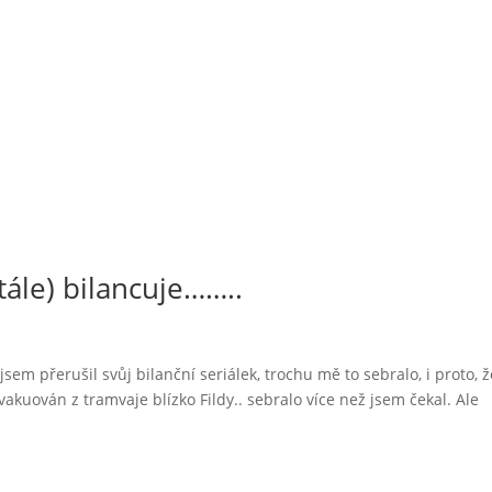
Kultura
Vzdělávání
Politika
Praha 6
stále) bilancuje……..
sem přerušil svůj bilanční seriálek, trochu mě to sebralo, i proto, ž
akuován z tramvaje blízko Fildy.. sebralo více než jsem čekal. Ale