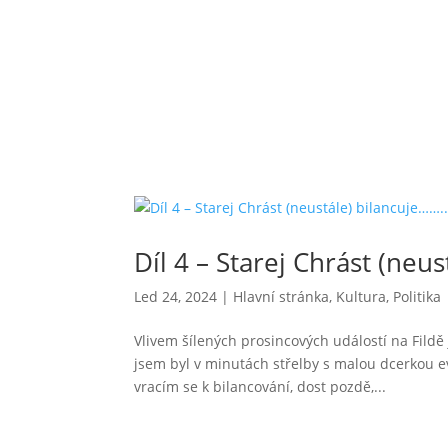
Díl 4 – Starej Chrást (neu
Led 24, 2024
|
Hlavní stránka
,
Kultura
,
Politika
Vlivem šílených prosincových událostí na Fildě j
jsem byl v minutách střelby s malou dcerkou ev
vracím se k bilancování, dost pozdě,...