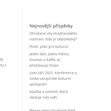
Nejnovější příspěvky
Ohrožené vily Hradčanského
rozhraní: Kdo je odpovědný?
Piráti: plán pro kulturu!
Jeden den, jedno město.
Má
Kosmas a Kafka se
ny z
představují Praze.
Lvov září 2025. Konference o
česko-ukrajinské kulturní
spolupráci
Aljaška a summit, který
sleduje celý svět.
Please select facebook feed.