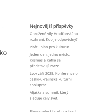
Nejnovější příspěvky
Ohrožené vily Hradčanského
rozhraní: Kdo je odpovědný?
Piráti: plán pro kulturu!
ako
Jeden den, jedno město.
Kosmas a Kafka se
představují Praze.
Lvov září 2025. Konference o
česko-ukrajinské kulturní
spolupráci
Aljaška a summit, který
sleduje celý svět.
Please select facebook feed.