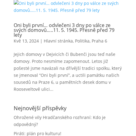
Oni byli první… odvlečeni 3 dny po válce ze
svých domovů…..11. 5. 1945. Přesně před 79
lety
Kvě 13, 2024
|
Hlavní stránka
,
Politika
,
Praha 6
Jejich domovy v Dejvicích či Bubenči jsou teď naše
domovy. Proto nesmíme zapomenout. Letos již
pošesté jsme navázali na dřívější tradici spolku, který
se jmenoval “Oni byli první”, a uctili památku našich
sousedů na Praze 6, u pamětních desek domu v
Rooseveltově ulici...
Nejnovější příspěvky
Ohrožené vily Hradčanského rozhraní: Kdo je
odpovědný?
Piráti: plán pro kulturu!