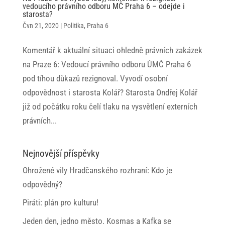
vedoucího právního odboru MČ Praha 6 – odejde i
starosta?
Čvn 21, 2020
|
Politika
,
Praha 6
Komentář k aktuální situaci ohledně právních zakázek
na Praze 6: Vedoucí právního odboru ÚMČ Praha 6
pod tíhou důkazů rezignoval. Vyvodí osobní
odpovědnost i starosta Kolář? Starosta Ondřej Kolář
již od počátku roku čelí tlaku na vysvětlení externích
právních...
Nejnovější příspěvky
Ohrožené vily Hradčanského rozhraní: Kdo je
odpovědný?
Piráti: plán pro kulturu!
Jeden den, jedno město. Kosmas a Kafka se