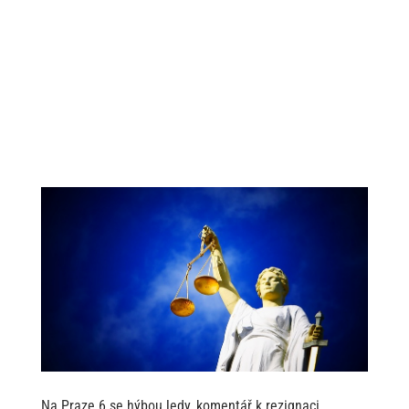
Blog Ondřeje
Chrásta.
Převážně o
kultuře, politice
a vzdělávání.
Na Praze 6 se hýbou ledy, komentář k rezignaci