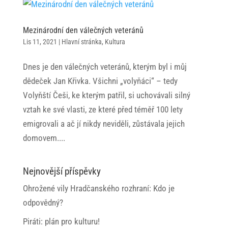
Mezinárodní den válečných veteránů
Lis 11, 2021
|
Hlavní stránka
,
Kultura
Dnes je den válečných veteránů, kterým byl i můj
dědeček Jan Křivka. Všichni „volyňáci“ – tedy
Volyňští Češi, ke kterým patřil, si uchovávali silný
vztah ke své vlasti, ze které před téměř 100 lety
emigrovali a ač jí nikdy neviděli, zůstávala jejich
domovem....
Nejnovější příspěvky
Ohrožené vily Hradčanského rozhraní: Kdo je
odpovědný?
Piráti: plán pro kulturu!