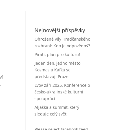
Nejnovější příspěvky
Ohrožené vily Hradčanského
rozhraní: Kdo je odpovědný?
Piráti: plán pro kulturu!
Jeden den, jedno město.
Kosmas a Kafka se
představují Praze.
ví
,
Lvov září 2025. Konference o
česko-ukrajinské kulturní
spolupráci
Aljaška a summit, který
sleduje celý svět.
Please select facebook feed.