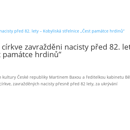
církve zavražděni nacisty před 82. le
st památce hrdinů“
em kultury České republiky Martinem Baxou a ředitelkou kabinetu B
írkve, zavražděných nacisty přesně před 82 lety, za ukrývání