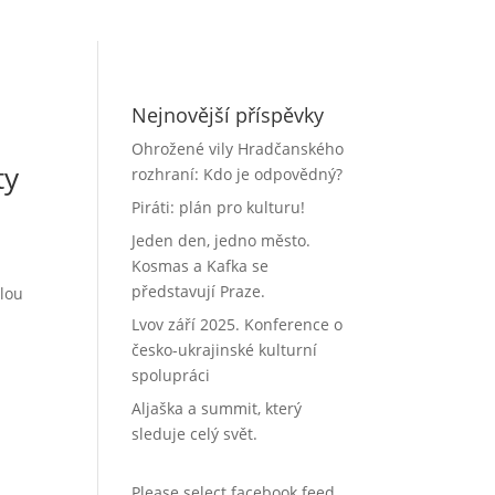
Nejnovější příspěvky
Ohrožené vily Hradčanského
ty
rozhraní: Kdo je odpovědný?
Piráti: plán pro kulturu!
Jeden den, jedno město.
Kosmas a Kafka se
představují Praze.
ělou
Lvov září 2025. Konference o
česko-ukrajinské kulturní
spolupráci
Aljaška a summit, který
sleduje celý svět.
Please select facebook feed.