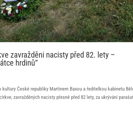
kve zavražděni nacisty před 82. lety –
átce hrdinů“
m kultury České republiky Martinem Baxou a ředitelkou kabinetu Bě
írkve, zavražděných nacisty přesně před 82 lety, za ukrývání parašu