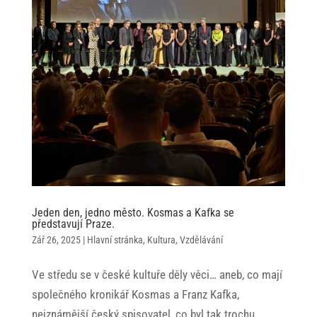
Jeden den, jedno město. Kosmas a Kafka se
představují Praze.
Zář 26, 2025
|
Hlavní stránka
,
Kultura
,
Vzdělávání
Ve středu se v české kultuře děly věci… aneb, co mají
společného kronikář Kosmas a Franz Kafka,
nejznámější český spisovatel, co byl tak trochu