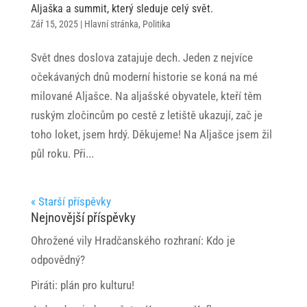
Aljaška a summit, který sleduje celý svět.
Zář 15, 2025
|
Hlavní stránka
,
Politika
Svět dnes doslova zatajuje dech. Jeden z nejvíce
očekávaných dnů moderní historie se koná na mé
milované Aljašce. Na aljašské obyvatele, kteří těm
ruským zločincům po cestě z letiště ukazují, zač je
toho loket, jsem hrdý. Děkujeme! Na Aljašce jsem žil
půl roku. Při...
« Starší příspěvky
Nejnovější příspěvky
Ohrožené vily Hradčanského rozhraní: Kdo je
odpovědný?
Piráti: plán pro kulturu!