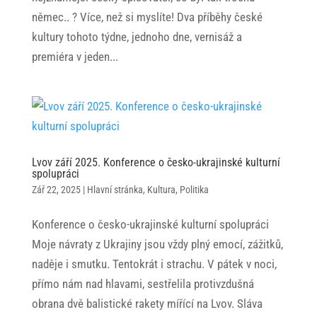
němec.. ? Více, než si myslíte! Dva příběhy české
kultury tohoto týdne, jednoho dne, vernisáž a
premiéra v jeden...
Lvov září 2025. Konference o česko-ukrajinské kulturní
spolupráci
Zář 22, 2025
|
Hlavní stránka
,
Kultura
,
Politika
Konference o česko-ukrajinské kulturní spolupráci
Moje návraty z Ukrajiny jsou vždy plný emocí, zážitků,
naděje i smutku. Tentokrát i strachu. V pátek v noci,
přímo nám nad hlavami, sestřelila protivzdušná
obrana dvě balistické rakety mířící na Lvov. Sláva