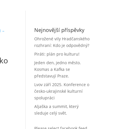
Nejnovější příspěvky
Ohrožené vily Hradčanského
rozhraní: Kdo je odpovědný?
Piráti: plán pro kulturu!
ako
Jeden den, jedno město.
Kosmas a Kafka se
představují Praze.
Lvov září 2025. Konference o
česko-ukrajinské kulturní
spolupráci
Aljaška a summit, který
sleduje celý svět.
Please select facebook feed.