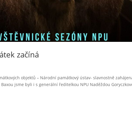
átek začíná
amátkových objektů – Národní památkový ústav- slavnostně zahájen
 Baxou jsme byli i s generální ředitelkou NPU Naděždou Goryczkov