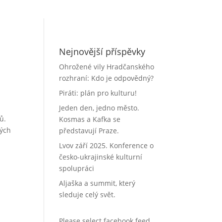
Nejnovější příspěvky
Ohrožené vily Hradčanského
rozhraní: Kdo je odpovědný?
Piráti: plán pro kulturu!
Jeden den, jedno město.
ů.
Kosmas a Kafka se
rých
představují Praze.
Lvov září 2025. Konference o
česko-ukrajinské kulturní
spolupráci
Aljaška a summit, který
sleduje celý svět.
Please select facebook feed.