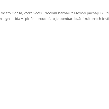
město Odesa, včera večer. Zločinní barbaři z Moskvy páchají i kult
rní genocida v “plném proudu”, to je bombardování kulturních insti