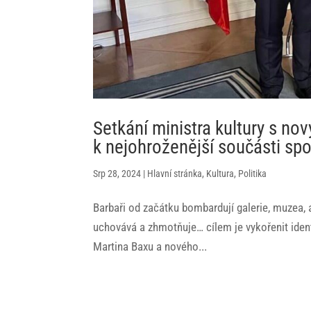
Setkání ministra kultury s no
k nejohroženější součásti spo
Srp 28, 2024
|
Hlavní stránka
,
Kultura
,
Politika
Barbaři od začátku bombardují galerie, muzea, al
uchovává a zhmotňuje… cílem je vykořenit ident
Martina Baxu a nového...