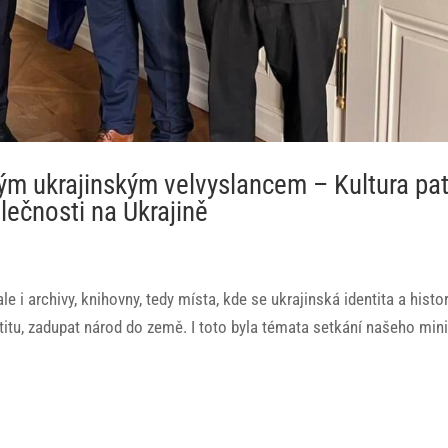
vým ukrajinským velvyslancem – Kultura pat
lečnosti na Ukrajině
e i archivy, knihovny, tedy místa, kde se ukrajinská identita a histo
itu, zadupat národ do země. I toto byla témata setkání našeho mini