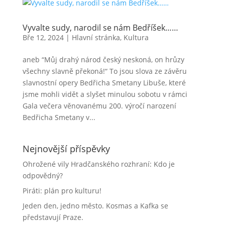
Vyvalte sudy, narodil se nám Bedříšek……
Bře 12, 2024
|
Hlavní stránka
,
Kultura
aneb “Můj drahý národ český neskoná, on hrůzy
všechny slavně překoná!“ To jsou slova ze závěru
slavnostní opery Bedřicha Smetany Libuše, které
jsme mohli vidět a slyšet minulou sobotu v rámci
Gala večera věnovanému 200. výročí narození
Bedřicha Smetany v...
Nejnovější příspěvky
Ohrožené vily Hradčanského rozhraní: Kdo je
odpovědný?
Piráti: plán pro kulturu!
Jeden den, jedno město. Kosmas a Kafka se
představují Praze.