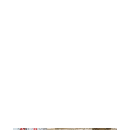
Blog Ondřeje Chrásta.
Převážně o kultuře, politice a vzdělávání.